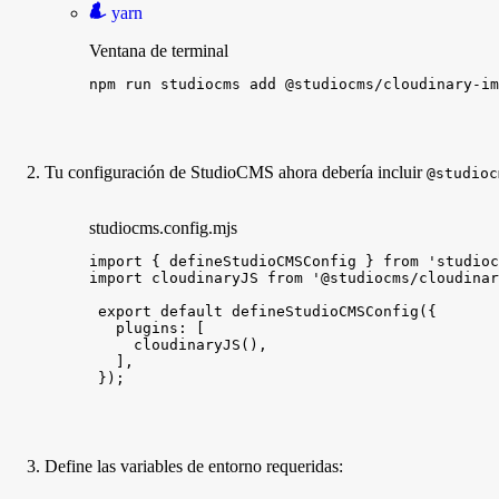
yarn
Ventana de terminal
npm
run
studiocms
add
@studiocms/cloudinary-im
Tu configuración de StudioCMS ahora debería incluir
@studioc
studiocms.config.mjs
import
{
defineStudioCMSConfig
}
from
'studioc
import
cloudinaryJS
from
'@studiocms/cloudinar
export
default
defineStudioCMSConfig
(
{
plugins
:
[
cloudinaryJS
(
)
,
]
,
}
)
;
Define las variables de entorno requeridas: