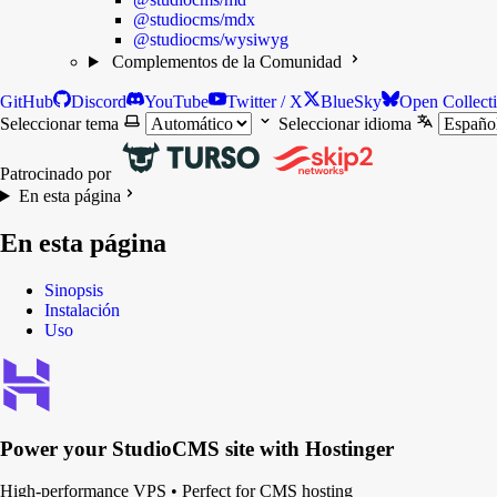
@studiocms/mdx
@studiocms/wysiwyg
Complementos de la Comunidad
GitHub
Discord
YouTube
Twitter / X
BlueSky
Open Collect
Seleccionar tema
Seleccionar idioma
Patrocinado por
En esta página
En esta página
Sinopsis
Instalación
Uso
Power your
StudioCMS
site with Hostinger
High-performance VPS
•
Perfect for CMS hosting