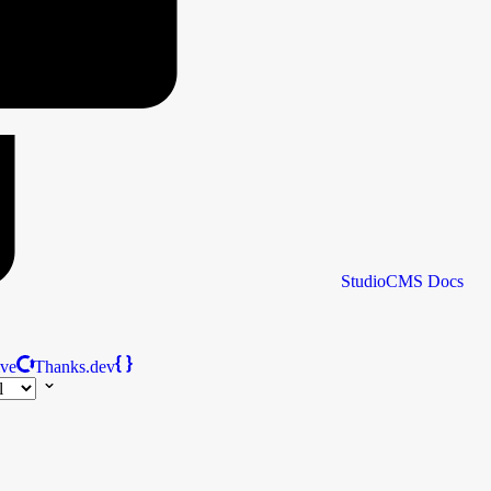
StudioCMS
Docs
ive
Thanks.dev