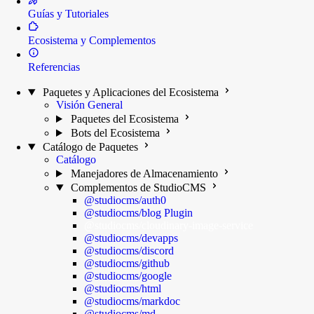
Guías y Tutoriales
Ecosistema y Complementos
Referencias
Paquetes y Aplicaciones del Ecosistema
Visión General
Paquetes del Ecosistema
Bots del Ecosistema
Catálogo de Paquetes
Catálogo
Manejadores de Almacenamiento
Complementos de StudioCMS
@studiocms/auth0
@studiocms/blog
Plugin
@studiocms/cloudinary-image-service
@studiocms/devapps
@studiocms/discord
@studiocms/github
@studiocms/google
@studiocms/html
@studiocms/markdoc
@studiocms/md