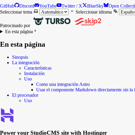
GitHub
Discord
YouTube
Twitter / X
BlueSky
Open Collect
Seleccionar tema
Seleccionar idioma
Patrocinado por
En esta página
En esta página
Sinopsis
La integración
Características
Instalación
Uso
Como una integración Astro
Usar el componente Markdown directamente sin la 
El procesador
Uso
Power your
StudioCMS
site with Hostinger