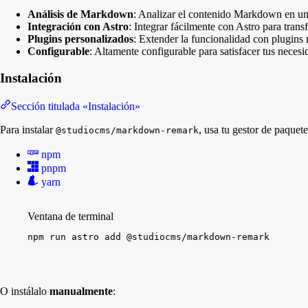
Análisis de Markdown
: Analizar el contenido Markdown en un 
Integración con Astro
: Integrar fácilmente con Astro para tr
Plugins personalizados
: Extender la funcionalidad con plugins
Configurable
: Altamente configurable para satisfacer tus necesi
Instalación
Sección titulada «Instalación»
Para instalar
, usa tu gestor de paquete
@studiocms/markdown-remark
npm
pnpm
yarn
Ventana de terminal
npm
run
astro
add
@studiocms/markdown-remark
O instálalo
manualmente
: