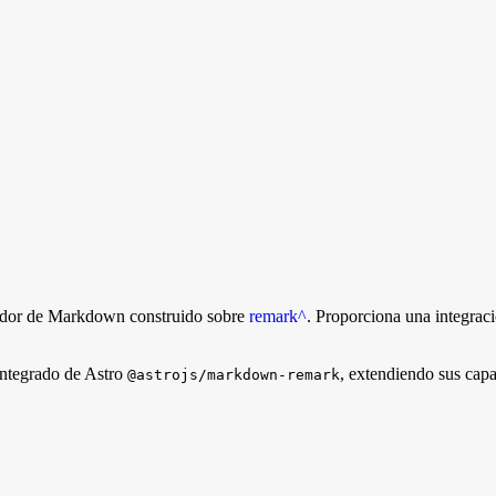
mador de Markdown construido sobre
remark
^
. Proporciona una integrac
integrado de Astro
, extendiendo sus capa
@astrojs/markdown-remark