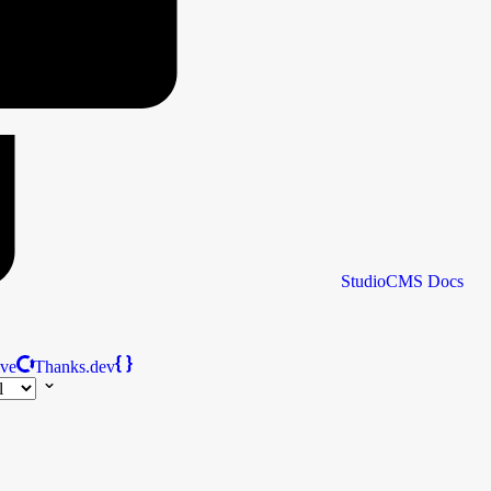
StudioCMS
Docs
ive
Thanks.dev