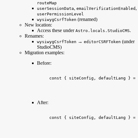
routeMap
,
,
userSessionData
emailVerificationEnabled
userPermissionLevel
(renamed)
wysiwygCsrfToken
New location:
Access these under
.
Astro.locals.StudioCMS
Renames:
→
(under
wysiwygCsrfToken
editorCSRFToken
StudioCMS)
Migration examples:
Before:
const
{
siteConfig
, 
defaultLang
}
 = 
After:
const
{
siteConfig
, 
defaultLang
}
 = 