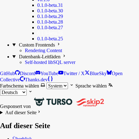
0.1.0-beta.31
0.1.0-beta.30
0.1.0-beta.29
0.1.0-beta.28
0.1.0-beta.27
0.1.0-beta.26
0.1.0-beta.25
Custom Frontends
Rendering Content
Datenbank-Leitfäden
Self-hosted libSQL server
GitHub
Discord
YouTube
Twitter / X
BlueSky
Open
Collective
Thanks.dev
Farbschema wählen
Sprache wählen
Gesponsert von
Auf dieser Seite
Auf dieser Seite
Überblick