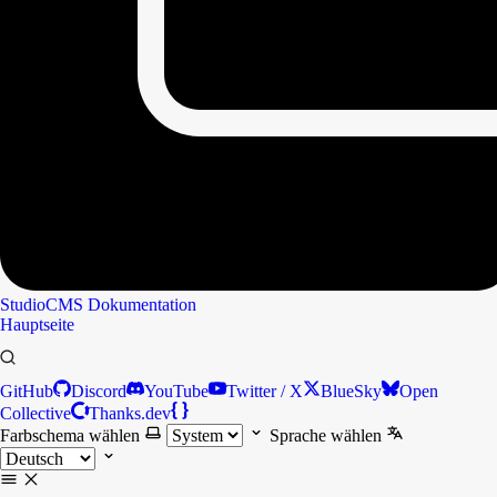
StudioCMS
Dokumentation
Hauptseite
GitHub
Discord
YouTube
Twitter / X
BlueSky
Open
Collective
Thanks.dev
Farbschema wählen
Sprache wählen