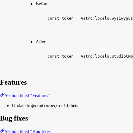
Before:
const
token
 = 
Astro
.
locals
.
wysiwygCs
After:
const
token
 = 
Astro
.
locals
.
StudioCMS
Features
Section titled “Features”
Update to
1.0 beta.
@studiocms/ui
Bug fixes
Section titled “Bug fixes”