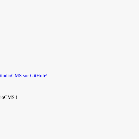
StudioCMS sur GitHub
^
udioCMS !