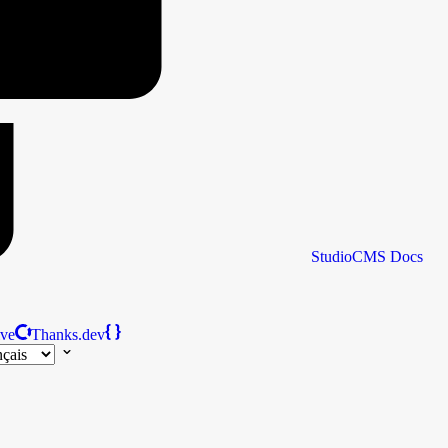
StudioCMS
Docs
ive
Thanks.dev