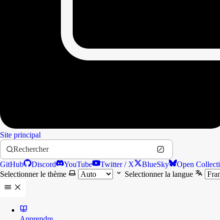
Site principal
Rechercher
GitHub
Discord
YouTube
Twitter / X
BlueSky
Open Collect
Selectionner le thème
Selectionner la langue
Apprendre