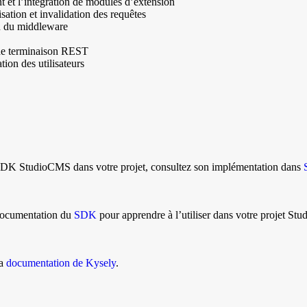
 et l’intégration de modules d’extension
ation et invalidation des requêtes
n du middleware
s de terminaison REST
tion des utilisateurs
SDK StudioCMS dans votre projet, consultez son implémentation dans
 documentation du
SDK
pour apprendre à l’utiliser dans votre projet St
la
documentation de Kysely
.